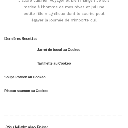
J'adore cuisiner, voyager et bien manger! Je suis
mariée à l'homme de mes rêves et j'ai une
petite fille magnifique dont le sourire peut
égayer la journée de n'importe qui!
Dernières Recettes
Jarret de boeuf au Cookeo
Tartiflette au Cookeo
Soupe Potiron au Cookeo
Risotto saumon au Cookeo
Bœuf
You Might also Enjoy