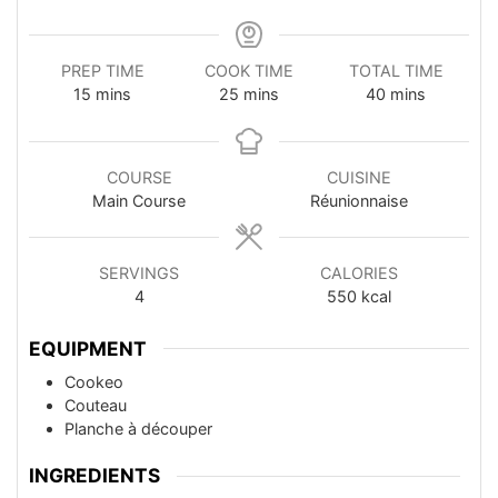
PREP TIME
COOK TIME
TOTAL TIME
minutes
minutes
minutes
15
mins
25
mins
40
mins
COURSE
CUISINE
Main Course
Réunionnaise
SERVINGS
CALORIES
4
550
kcal
EQUIPMENT
Cookeo
Couteau
Planche à découper
INGREDIENTS