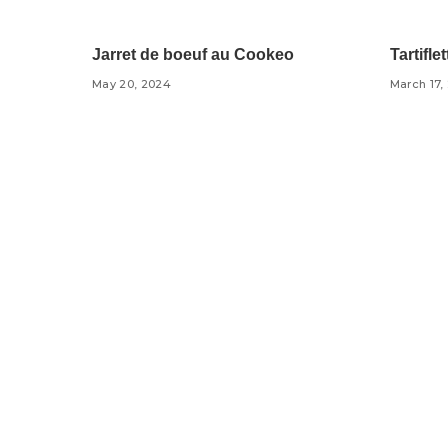
Bœuf
Cookeo Recettes
Coo
Jarret de boeuf au Cookeo
Tartifl
May 20, 2024
March 17,