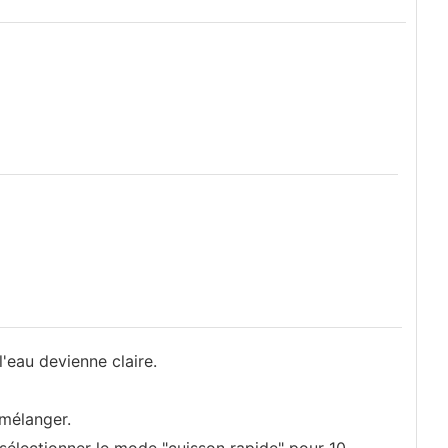
 l'eau devienne claire.
s mélanger.
sélectionner le mode "cuisson rapide" pour 10