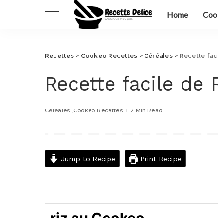
Home
Coo
Bœuf
Céréales
Bœuf
Légumes
Recettes
>
Cookeo Recettes
>
Céréales
>
Recette fac
Céréales
Pates
Recette facile de
Légumes
Poisson
Pates
Volaille
Céréales
Cookeo Recettes
2 Min Read
Poisson
Volaille
Jump to Recipe
Print Recipe
riz au Cookeo