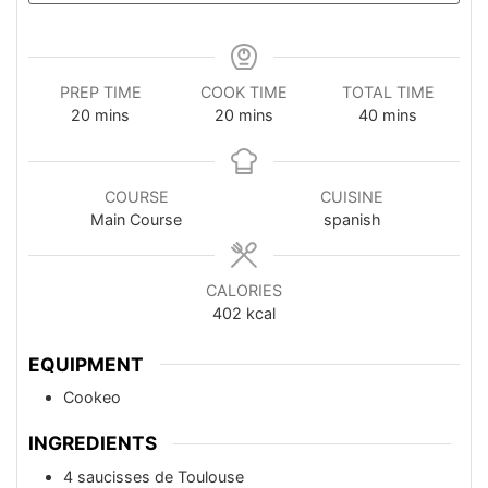
PREP TIME
COOK TIME
TOTAL TIME
minutes
minutes
minutes
20
mins
20
mins
40
mins
COURSE
CUISINE
Main Course
spanish
CALORIES
402
kcal
EQUIPMENT
Cookeo
INGREDIENTS
4
saucisses de Toulouse