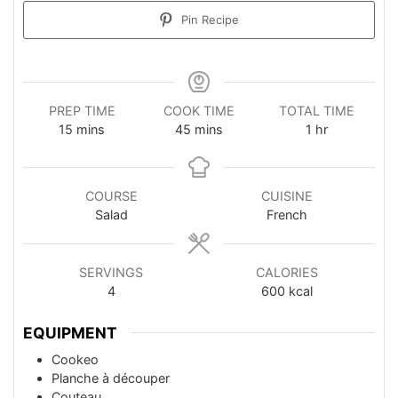
Pin Recipe
PREP TIME
COOK TIME
TOTAL TIME
minutes
minutes
hour
15
mins
45
mins
1
hr
COURSE
CUISINE
Salad
French
SERVINGS
CALORIES
4
600
kcal
EQUIPMENT
Cookeo
Planche à découper
Couteau