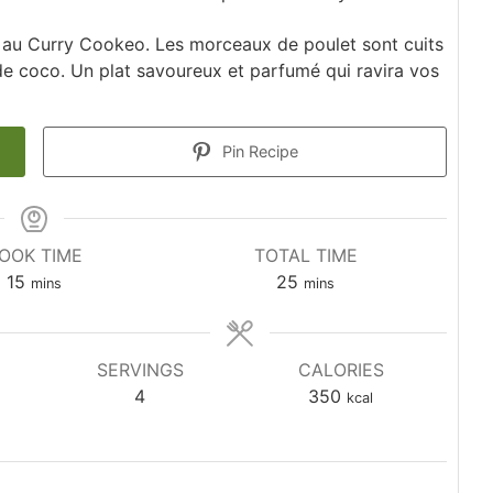
t au Curry Cookeo. Les morceaux de poulet sont cuits
de coco. Un plat savoureux et parfumé qui ravira vos
Pin Recipe
OOK TIME
TOTAL TIME
minutes
minutes
15
25
mins
mins
SERVINGS
CALORIES
4
350
kcal